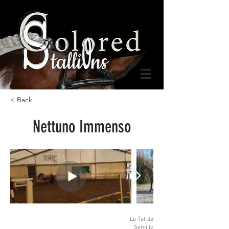
< Back
Nettuno Immenso
Le Tot de
Semilly