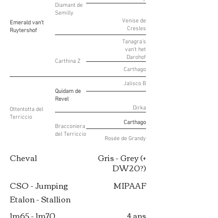
Diamant de
Semilly
Venise de
Emerald van't
Cresles
Ruytershof
Tanagra's
van't het
Darohof
Carthina Z
Carthago
Jalisco B
Quidam de
Revel
Dirka
Ottentotta del
Terriccio
Carthago
Bracconiera
del Terriccio
Rosée de Grandy
Cheval
Gris - Grey (+
DW20?)
CSO - Jumping
MIPAAF
Etalon - Stallion
1m65 - 1m70
4 ans