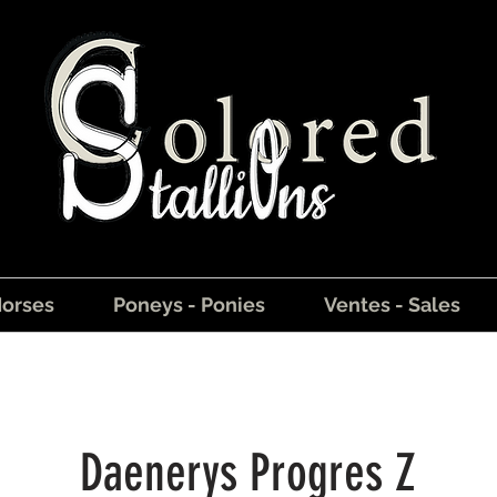
Horses
Poneys - Ponies
Ventes - Sales
Daenerys Progres Z