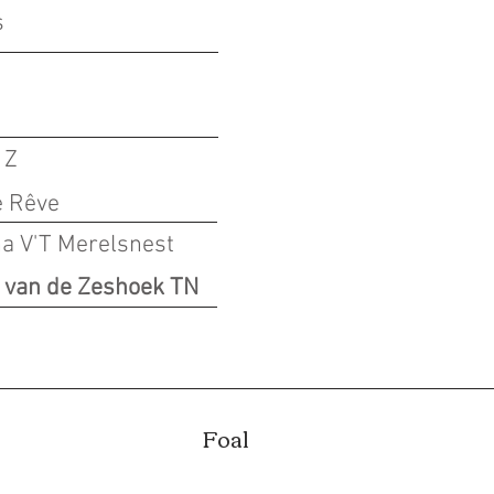
s
 Z
e Rêve
a V'T Merelsnest
 van de Zeshoek TN
Foal