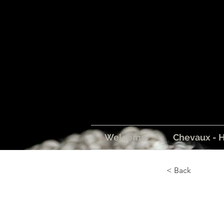
Welcome
Chevaux - 
< Back