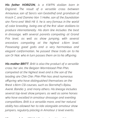
His father HORIZON,
is a KWPN stallion born in
England. The result of a versatile cross between
Amoureux, son of Saro's van Gestelhof and grandson of
Krack C, and Domino Van 't Heike, son of the foundation
sire Ferro and Welt Hit II, he is very famous in the world
of color breeding, being one of the first silver stallions to
produce internationally. His dam line includes the best
in dressage, with several parents competing at Grand
Prix level, as well as show jumping, with several
ancestors competing at the highest 1.60m level.
Possessing good gaits and a very harmonious and
elegant conformation, he passed these traits on to his
son Or Noir, who in turn passes them on to his offspring.
His mother BRITT
, Britt is also the product of a versatile
cross; her sire, the Belgian Warmblood Phin Phin,
competed at the highest level and is the son of the
leading sire Chin Chin. Phin Phin has sired numerous
offspring who have distinguished themselves on the
finest 1.60m CSI courses, such as Sterrehof's Bylou,
Avenir, Bondia 3, and many others. His lineage includes
several top-level show jumpers, as well as some horses
who have excelled in amateur dressage and eventing
competitions. Britt is a versatile mare, and her natural
ability has allowed her to ride alongside amateur show
jumpers, regularly placing in Amateur 2 level events.