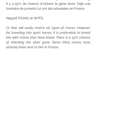
Il y a 50% de chance d'obtenir le gène silver. Déjà une
trentaire de juments lui ont été adressées en France.
Négatif PSSM1 et WFFS.
Or Noir will easily match all types of mares. However,
for breeding into sport horses, it is preferable to breed
him with mares that have blood. There is a 50% chance
of inheriting the silver gene. Some thirty mares have
already been sent to him in France.
Free from PSSM1 and WFFS.
Vidé
os
Or Noir du Plantey