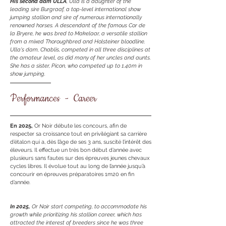
His second dam ULLA
, Ulla is a daughter of the
leading sire Burgraaf, a top-level international show
jumping stallion and sire of numerous internationally
renowned horses. A descendant of the famous Cor de
la Bryere, he was bred to Makelaar, a versatile stallion
from a mixed Thoroughbred and Holsteiner bloodline.
Ulla's dam, Chablis, competed in all three disciplines at
the amateur level, as did many of her uncles and aunts.
She has a sister, Picon, who competed up to 1.40m in
show jumping.
Performances - Career
En 2025,
Or Noir débute les concours, afin de
respecter sa croissance tout en privilégiant sa carrière
d’étalon qui a, dès l’âge de ses 3 ans, suscité l’intérêt des
éleveurs. Il effectue un très bon début d’année avec
plusieurs sans fautes sur des épreuves jeunes chevaux
cycles libres. Il évolue tout au long de l’année jusqu’à
concourir en épreuves préparatoires 1m20 en fin
d’année.
In 2025,
Or Noir start competing, to accommodate his
growth while prioritizing his stallion career, which has
attracted the interest of breeders since he was three