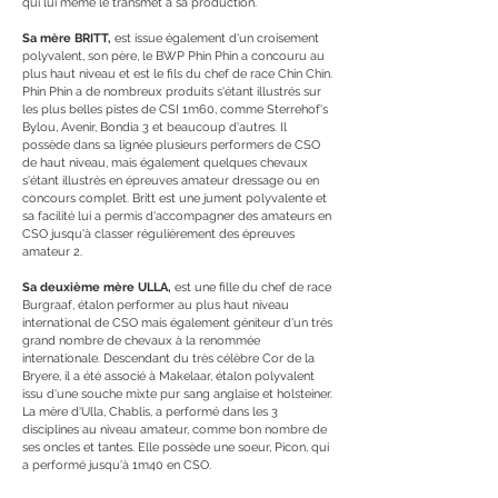
qui lui même le transmet à sa production.
Sa mère BRITT,
est issue également d'un croisement
polyvalent, son père, le BWP Phin Phin a concouru au
plus haut niveau et est le fils du chef de race Chin Chin.
Phin Phin a de nombreux produits s'étant illustrés sur
les plus belles pistes de CSI 1m60, comme Sterrehof's
Bylou, Avenir, Bondia 3 et beaucoup d'autres. Il
possède dans sa lignée plusieurs performers de CSO
de haut niveau, mais également quelques chevaux
s'étant illustrés en épreuves amateur dressage ou en
concours complet. Britt est une jument polyvalente et
sa facilité lui a permis d'accompagner des amateurs en
CSO jusqu'à classer régulièrement des épreuves
amateur 2.
Sa deuxième mère ULLA,
est une fille du chef de race
Burgraaf, étalon performer au plus haut niveau
international de CSO mais également géniteur d'un très
grand nombre de chevaux à la renommée
internationale. Descendant du très célèbre Cor de la
Bryere, il a été associé à Makelaar, étalon polyvalent
issu d'une souche mixte pur sang anglaise et holsteiner.
La mère d'Ulla, Chablis, a performé dans les 3
disciplines au niveau amateur, comme bon nombre de
ses oncles et tantes. Elle possède une soeur, Picon, qui
a performé jusqu'à 1m40 en CSO.