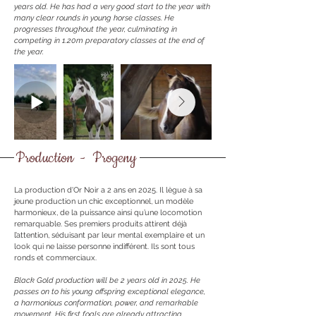
years old. He has had a very good start to the year with
many clear rounds in young horse classes. He
progresses throughout the year, culminating in
competing in 1.20m preparatory classes at the end of
the year.
Production - Progeny
La production d'Or Noir a 2 ans en 2025. Il lègue à sa
jeune production un chic exceptionnel, un modèle
harmonieux, de la puissance ainsi qu’une locomotion
remarquable. Ses premiers produits attirent déjà
l’attention, séduisant par leur mental exemplaire et un
look qui ne laisse personne indifférent. Ils sont tous
ronds et commerciaux.
Black Gold production will be 2 years old in 2025. He
passes on to his young offspring exceptional elegance,
a harmonious conformation, power, and remarkable
movement. His first foals are already attracting