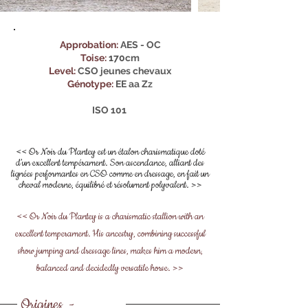
Approbation:
AES - OC
Toise:
170
cm
Level:
CSO jeunes chevaux
Génotype:
EE aa Zz
ISO 101
<< Or Noir du Plantey est un étalon charismatique doté
d’un excellent tempérament. Son ascendance, alliant des
lignées performantes en CSO comme en dressage, en fait un
cheval moderne, équilibré et résolument polyvalent. >>
<< Or Noir du Plantey is a charismatic stallion with an
excellent temperament. His ancestry, combining successful
show jumping and dressage lines, makes him a modern,
balanced and decidedly versatile horse. >>
Origines -