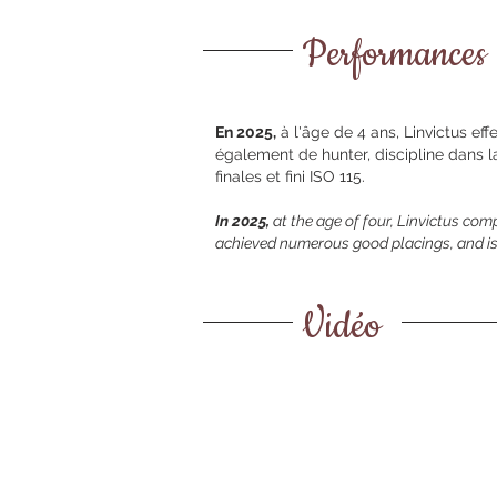
Performances
En 2025,
à l'âge de 4 ans, Linvictus eff
également de hunter, discipline dans la
finales et fini ISO 115.
In 2025,
at the age of four, Linvictus comp
achieved numerous good placings, and is ap
Vidéo