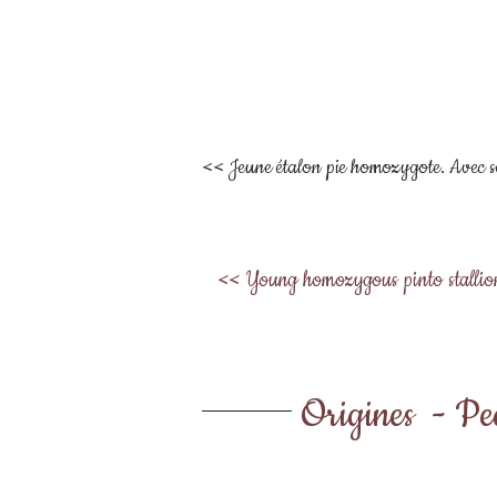
<< Jeune étalon pie homozygote. Avec son o
<< Young homozygous pinto stallion. 
Origines - Pe