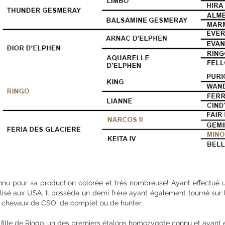
nu pour sa production colorée et très nombreuse! Ayant effectué 
lisé aux USA. Il possède un demi frère ayant également tourné sur 
es chevaux de CSO, de complet ou de hunter.
 fille de Ringo, un des premiers étalons homozygote connu et ayant