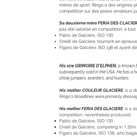
mères de sport. Ringo a des origines p
compétition sur des pistes amateurs j
Sa deuxième mère FERIA DES CLACIER
pas été valorisé en compétition, a tou
Pablo de Galcière, ISO 130
Oneill de Galcière, tournant en épreuv
Figaro de Galcière, ISO 138 et ayant 
His sire GRIMOIRE D'ELPHEN,
is known f
subsequently sold in the USA. He has a h
show jumpers, eventers, and hunters.
His mother COULEUR GLACIERE,
is a d
Ringo's bloodlines were primarily dressag
is a d
His mother FERIA DES GLACIERE
,
competition, nevertheless produced:
Pablo de Galcière, ISO 130
Oneill de Galcière, competing in 1.35
Figaro de Galcière, ISO 138, who bega