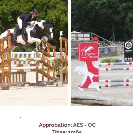
Approbation:
AES - O
C
Toise:
1m65