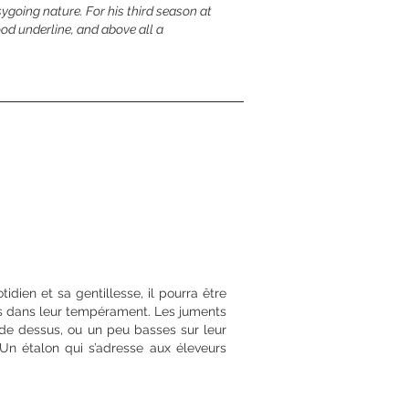
sygoing nature. For his third season at
ood underline, and above all a
tidien et sa gentillesse, il pourra être
s dans leur tempérament. Les juments
de dessus, ou un peu basses sur leur
 Un étalon qui s’adresse aux éleveurs