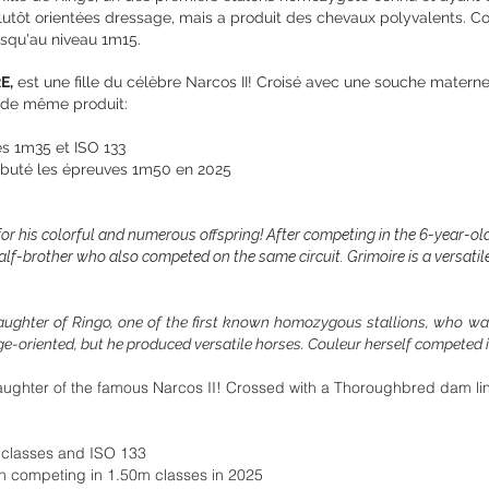
lutôt orientées dressage, mais a produit des chevaux polyvalents. C
usqu'au niveau 1m15.
E,
est une fille du célèbre Narcos II! Croisé avec une souche materne
t de même produit:
es 1m35 et ISO 133
débuté les épreuves 1m50 en 2025
or his colorful and numerous offspring! After competing in the 6-year-o
alf-brother who also competed on the same circuit. Grimoire is a versati
aughter of Ringo, one of the first known homozygous stallions, who w
e-oriented, but he produced versatile horses. Couleur herself competed i
aughter of the famous Narcos II! Crossed with a Thoroughbred dam lin
m classes and ISO 133
n competing in 1.50m classes in 2025