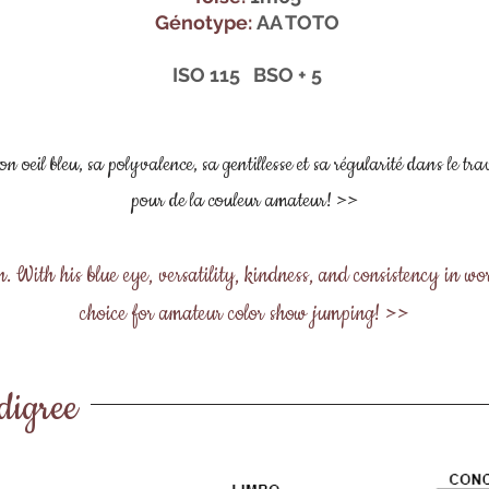
Génotype:
AA TOTO
ISO 115 BSO + 5
eil bleu, sa polyvalence, sa gentillesse et sa régularité dans le travail
pour de la couleur amateur! >>
With his blue eye, versatility, kindness, and consistency in wor
choice for amateur color show jumping! >>
digree