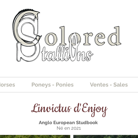
Horses
Poneys - Ponies
Ventes - Sales
Linvictus d'Enjoy
Anglo European Studbook
Né en 2021